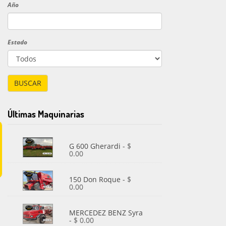
Año
Estado
BUSCAR
Últimas Maquinarias
G 600 Gherardi
- $
0.00
150 Don Roque
- $
0.00
MERCEDEZ BENZ Syra
- $ 0.00