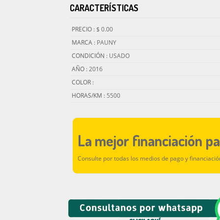
CARACTERÍSTICAS
PRECIO
: $ 0.00
MARCA
: PAUNY
CONDICIÓN
: USADO
AÑO
: 2016
COLOR
:
HORAS/KM
: 5500
La mejor financiación p
Consulte por todas los medios de pago y financiaci